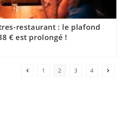
itres-restaurant : le plafond
38 € est prolongé !
1
2
3
4