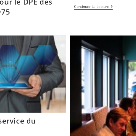
our le DPE des
Continuer La Lecture
975
service du