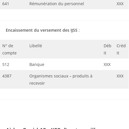
641
Rémunération du personnel
XXX
Encaissement du versement des IJSS
:
N° de
Libellé
Déb
Créd
compte
it
it
512
Banque
XXX
4387
Organismes sociaux – produits à
XXX
recevoir