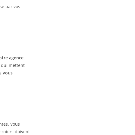
se par vos
votre agence
.
qui mettent
ez
vous
ntes. Vous
erniers doivent