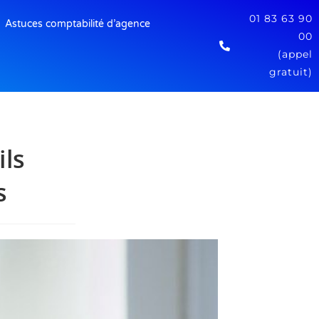
01 83 63 90
Astuces comptabilité d’agence
00
(appel
gratuit)
ils
s