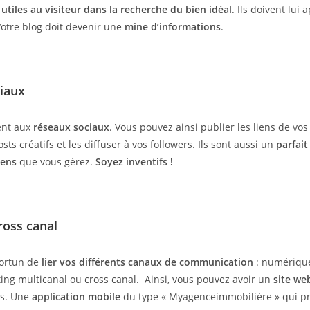
t
utiles au visiteur dans la recherche du bien idéal
. Ils doivent lui
Votre blog doit devenir une
mine d’informations
.
iaux
ent aux
réseaux sociaux
. Vous pouvez ainsi publier les liens de vos
sts créatifs et les diffuser à vos followers. Ils sont aussi un
parfait
iens
que vous gérez.
Soyez inventifs !
ross canal
portun de
lier vos différents canaux de communication
: numérique
ing multicanal ou cross canal. Ainsi, vous pouvez avoir un
site we
es. Une
application mobile
du type « Myagenceimmobilière » qui p