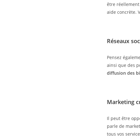
être réellemen
aide concrète. 
Réseaux soc
Pensez égalem
ainsi que des po
diffusion des b
Marketing c
Il peut être op
parle de market
tous vos servic