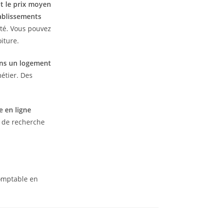
t le prix moyen
tablissements
té. Vous pouvez
iture.
ans un logement
métier. Des
e en ligne
u de recherche
comptable en