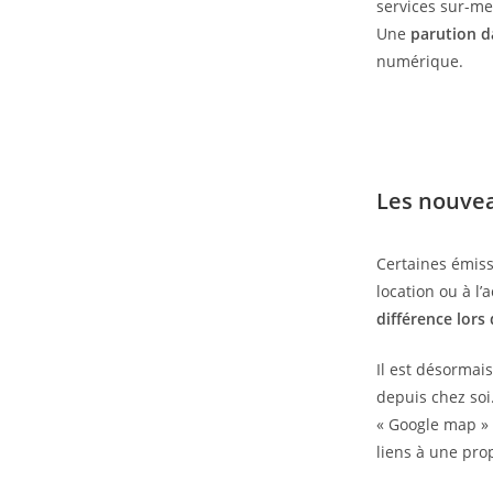
services sur-m
Une
parution d
numérique.
Les nouvea
Certaines émiss
location ou à l’
différence lors
Il est désormai
depuis chez soi
« Google map » e
liens à une prop