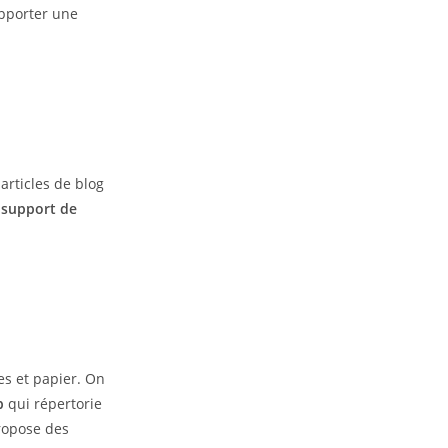
 apporter une
 articles de blog
 support de
s et papier. On
b
qui répertorie
ropose des